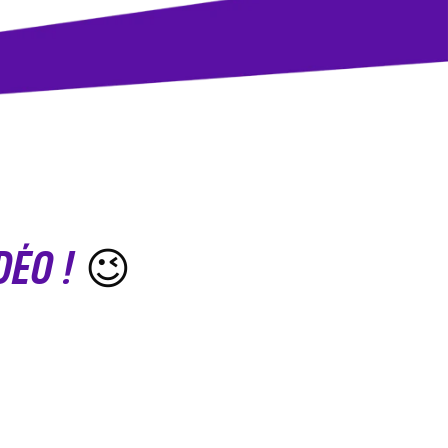
ÉO !
😉