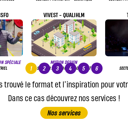
NSFO
VIVEST - QUALIHLM
ON SPÉCIALE
MOTION DESIGN
1
2
3
4
5
6
TRIEL
SECTEUR : LOCATION DE LOGEMENT
SECT
 trouvé le format et l’inspiration pour votr
Dans ce cas découvrez nos services !
Nos services